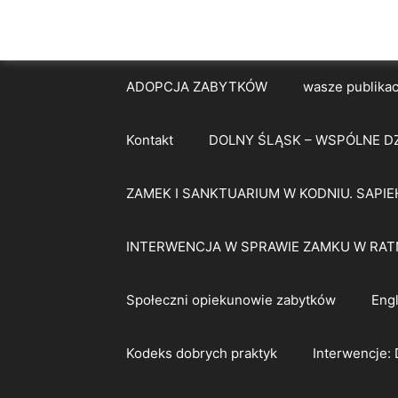
ADOPCJA ZABYTKÓW
wasze publikac
Kontakt
DOLNY ŚLĄSK – WSPÓLNE D
ZAMEK I SANKTUARIUM W KODNIU. SAPIE
INTERWENCJA W SPRAWIE ZAMKU W RAT
Społeczni opiekunowie zabytków
Engl
Kodeks dobrych praktyk
Interwencje: 