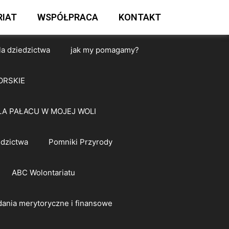
IAT
WSPÓŁPRACA
KONTAKT
la dziedzictwa
jak my pomagamy?
ORSKIE
A PAŁACU W MOJEJ WOLI
edzictwa
Pomniki Przyrody
ABC Wolontariatu
ania merytoryczne i finansowe