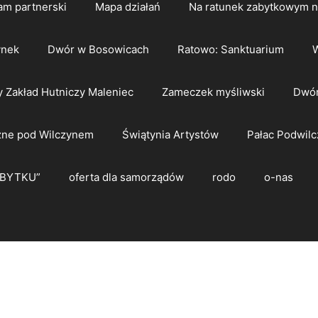
am partnerski
Mapa działań
Na ratunek zabytkowym 
ynek
Dwór w Bosowicach
Ratowo: Sanktuarium
W
y Zakład Hutniczy Maleniec
Zameczek myśliwski
Dwór
zne pod Wilczynem
Świątynia Artystów
Pałac Podwilc
ZBYTKU”
oferta dla samorządów
rodo
o-nas