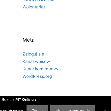
Wolontariat
Meta
Zaloguj się
Kanał wpisów
Kanał komentarzy
WordPress.org
Rozlicz
PIT Online z
PITax.pl dla OPP
. Projekt
realizujemy we
Zgoda
Nie wyrażam zgody
ę na ich użycie.