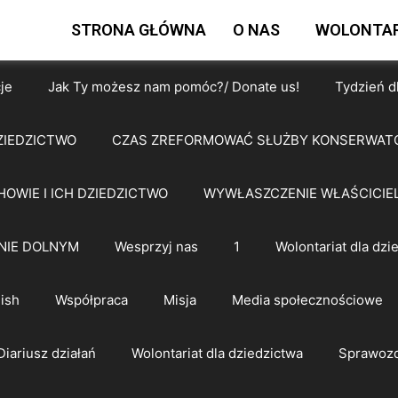
STRONA GŁÓWNA
O NAS
WOLONTAR
je
Jak Ty możesz nam pomóc?/ Donate us!
Tydzień d
ZIEDZICTWO
CZAS ZREFORMOWAĆ SŁUŻBY KONSERWAT
HOWIE I ICH DZIEDZICTWO
WYWŁASZCZENIE WŁAŚCICIEL
NIE DOLNYM
Wesprzyj nas
1
Wolontariat dla dzi
ish
Współpraca
Misja
Media społecznościowe
Diariusz działań
Wolontariat dla dziedzictwa
Sprawozd