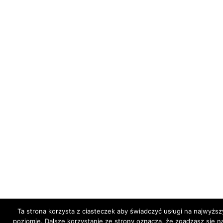
Ta strona korzysta z ciasteczek aby świadczyć usługi na najwyżs
poziomie. Dalsze korzystanie ze strony oznacza, że zgadzasz się na