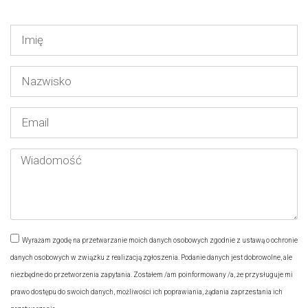
Wyrażam zgodę na przetwarzanie moich danych osobowych zgodnie z ustawą o ochronie
danych osobowych w związku z realizacją zgłoszenia. Podanie danych jest dobrowolne, ale
niezbędne do przetworzenia zapytania. Zostałem /am poinformowany /a, że przysługuje mi
prawo dostępu do swoich danych, możliwości ich poprawiania, żądania zaprzestania ich