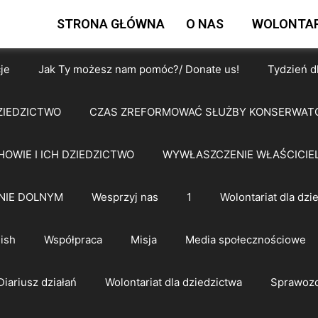
STRONA GŁÓWNA
O NAS
WOLONTAR
je
Jak Ty możesz nam pomóc?/ Donate us!
Tydzień d
ZIEDZICTWO
CZAS ZREFORMOWAĆ SŁUŻBY KONSERWAT
HOWIE I ICH DZIEDZICTWO
WYWŁASZCZENIE WŁAŚCICIEL
NIE DOLNYM
Wesprzyj nas
1
Wolontariat dla dzi
ish
Współpraca
Misja
Media społecznościowe
Diariusz działań
Wolontariat dla dziedzictwa
Sprawozd