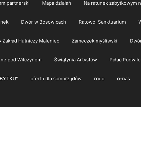
am partnerski
Mapa działań
Na ratunek zabytkowym 
ynek
Dwór w Bosowicach
Ratowo: Sanktuarium
W
y Zakład Hutniczy Maleniec
Zameczek myśliwski
Dwór
zne pod Wilczynem
Świątynia Artystów
Pałac Podwilc
ZBYTKU”
oferta dla samorządów
rodo
o-nas