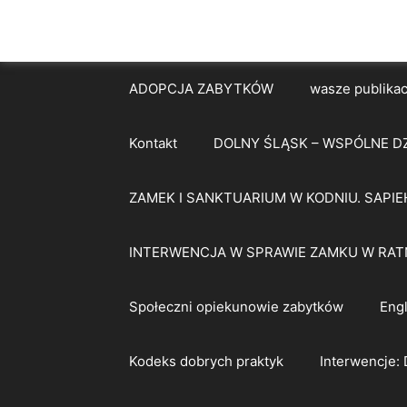
ADOPCJA ZABYTKÓW
wasze publikac
Kontakt
DOLNY ŚLĄSK – WSPÓLNE D
ZAMEK I SANKTUARIUM W KODNIU. SAPIE
INTERWENCJA W SPRAWIE ZAMKU W RAT
Społeczni opiekunowie zabytków
Engl
Kodeks dobrych praktyk
Interwencje: 