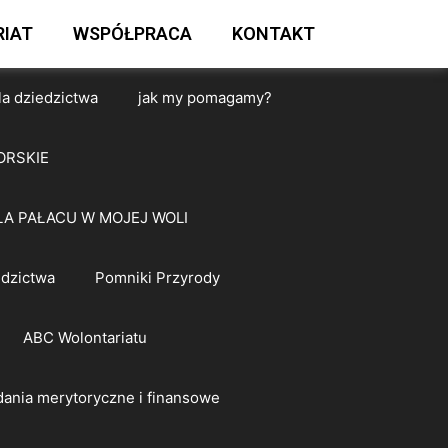
IAT
WSPÓŁPRACA
KONTAKT
la dziedzictwa
jak my pomagamy?
ORSKIE
A PAŁACU W MOJEJ WOLI
edzictwa
Pomniki Przyrody
ABC Wolontariatu
ania merytoryczne i finansowe