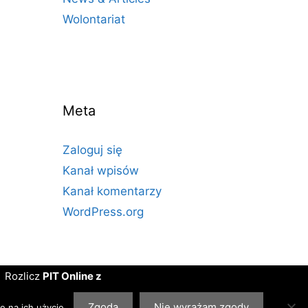
Wolontariat
Meta
Zaloguj się
Kanał wpisów
Kanał komentarzy
WordPress.org
Rozlicz
PIT Online z
PITax.pl dla OPP
. Projekt
realizujemy we
Zgoda
Nie wyrażam zgody
ę na ich użycie.