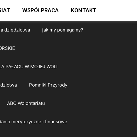
IAT
WSPÓŁPRACA
KONTAKT
la dziedzictwa
jak my pomagamy?
ORSKIE
A PAŁACU W MOJEJ WOLI
edzictwa
Pomniki Przyrody
ABC Wolontariatu
ania merytoryczne i finansowe