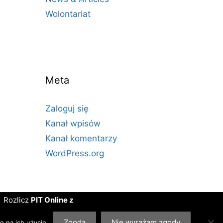
Wolontariat
Meta
Zaloguj się
Kanał wpisów
Kanał komentarzy
WordPress.org
Rozlicz
PIT Online z
PITax.pl dla OPP
. Projekt
realizujemy we
Zgoda
Nie wyrażam zgody
ę na ich użycie.