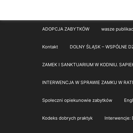
ADOPCJA ZABYTKÓW
wasze publikac
Kontakt
DOLNY ŚLĄSK – WSPÓLNE D
ZAMEK I SANKTUARIUM W KODNIU. SAPIE
INTERWENCJA W SPRAWIE ZAMKU W RAT
Społeczni opiekunowie zabytków
Engl
Kodeks dobrych praktyk
Interwencje: 