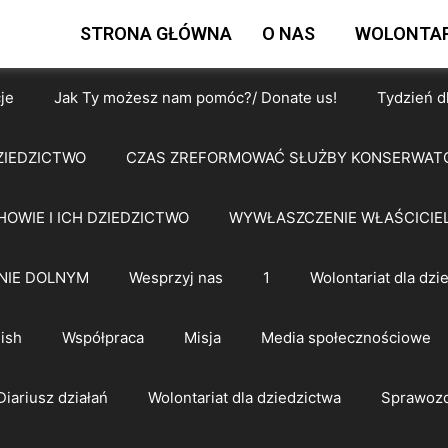
STRONA GŁÓWNA
O NAS
WOLONTAR
je
Jak Ty możesz nam pomóc?/ Donate us!
Tydzień d
ZIEDZICTWO
CZAS ZREFORMOWAĆ SŁUŻBY KONSERWAT
HOWIE I ICH DZIEDZICTWO
WYWŁASZCZENIE WŁAŚCICIEL
NIE DOLNYM
Wesprzyj nas
1
Wolontariat dla dzi
ish
Współpraca
Misja
Media społecznościowe
Diariusz działań
Wolontariat dla dziedzictwa
Sprawozd