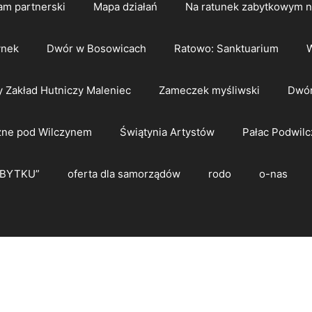
am partnerski
Mapa działań
Na ratunek zabytkowym 
ynek
Dwór w Bosowicach
Ratowo: Sanktuarium
W
y Zakład Hutniczy Maleniec
Zameczek myśliwski
Dwór
zne pod Wilczynem
Świątynia Artystów
Pałac Podwilc
ZBYTKU”
oferta dla samorządów
rodo
o-nas