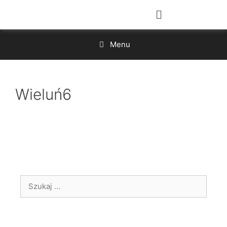
Menu
Wieluń6