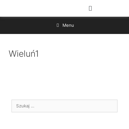
Menu
Wieluń1