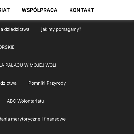
IAT
WSPÓŁPRACA
KONTAKT
la dziedzictwa
jak my pomagamy?
ORSKIE
A PAŁACU W MOJEJ WOLI
edzictwa
Pomniki Przyrody
ABC Wolontariatu
ania merytoryczne i finansowe