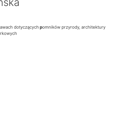
ńska
rawach dotyczących
p
omników przyrody, architektury
arkowych