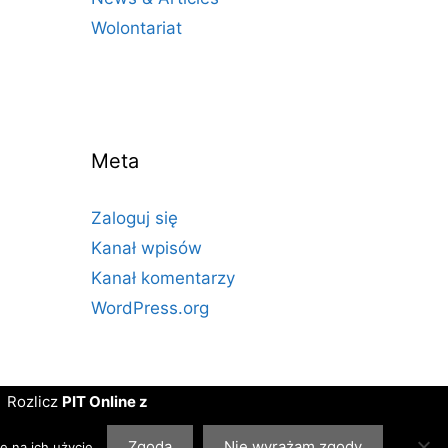
Wolontariat
Meta
Zaloguj się
Kanał wpisów
Kanał komentarzy
WordPress.org
Rozlicz
PIT Online z
PITax.pl dla OPP
. Projekt
realizujemy we
Zgoda
Nie wyrażam zgody
ę na ich użycie.