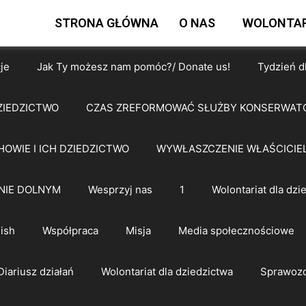
STRONA GŁÓWNA
O NAS
WOLONTAR
je
Jak Ty możesz nam pomóc?/ Donate us!
Tydzień d
ZIEDZICTWO
CZAS ZREFORMOWAĆ SŁUŻBY KONSERWAT
HOWIE I ICH DZIEDZICTWO
WYWŁASZCZENIE WŁAŚCICIEL
NIE DOLNYM
Wesprzyj nas
1
Wolontariat dla dzi
ish
Współpraca
Misja
Media społecznościowe
Diariusz działań
Wolontariat dla dziedzictwa
Sprawozd