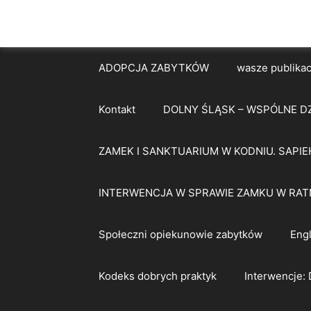
ADOPCJA ZABYTKÓW
wasze publikac
Kontakt
DOLNY ŚLĄSK – WSPÓLNE D
ZAMEK I SANKTUARIUM W KODNIU. SAPIE
INTERWENCJA W SPRAWIE ZAMKU W RAT
Społeczni opiekunowie zabytków
Engl
Kodeks dobrych praktyk
Interwencje: 