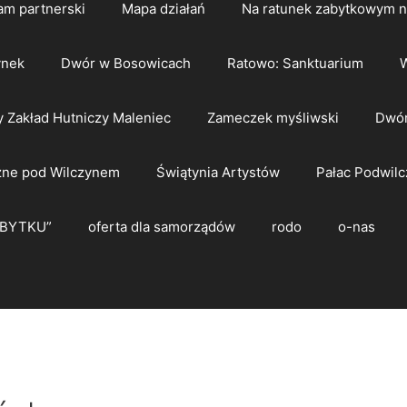
am partnerski
Mapa działań
Na ratunek zabytkowym 
ynek
Dwór w Bosowicach
Ratowo: Sanktuarium
W
y Zakład Hutniczy Maleniec
Zameczek myśliwski
Dwór
zne pod Wilczynem
Świątynia Artystów
Pałac Podwilc
ZBYTKU”
oferta dla samorządów
rodo
o-nas