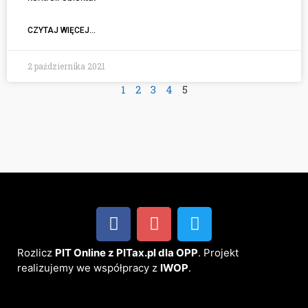
CZYTAJ WIĘCEJ...
2 października 2021
1
2
3
4
5
Rozlicz
PIT Online z PITax.pl dla OPP
. Projekt
realizujemy we współpracy z
IWOP
.